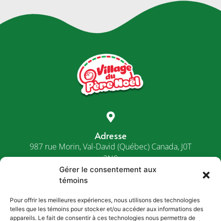
Adresse
987 rue Morin, Val-David (Québec) Canada, J0T
2N0
Gérer le consentement aux
témoins
Téléphone
Pour offrir les meilleures expériences, nous utilisons des technologies
telles que les témoins pour stocker et/ou accéder aux informations des
1-800-287-6635
appareils. Le fait de consentir à ces technologies nous permettra de